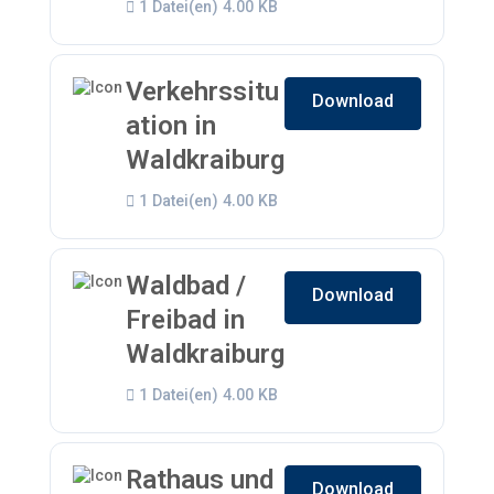
1 Datei(en)
4.00 KB
Verkehrssitu
Download
ation in
Waldkraiburg
1 Datei(en)
4.00 KB
Waldbad /
Download
Freibad in
Waldkraiburg
1 Datei(en)
4.00 KB
Rathaus und
Download