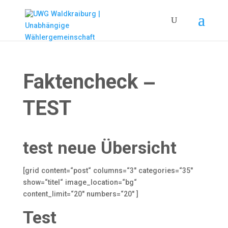
Faktencheck –
TEST
test neue Übersicht
[grid content=“post“ columns=“3″ categories=“35″
show=“titel“ image_location=“bg“
content_limit=“20″ numbers=“20″ ]
Test