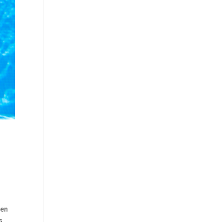
d
nen
s