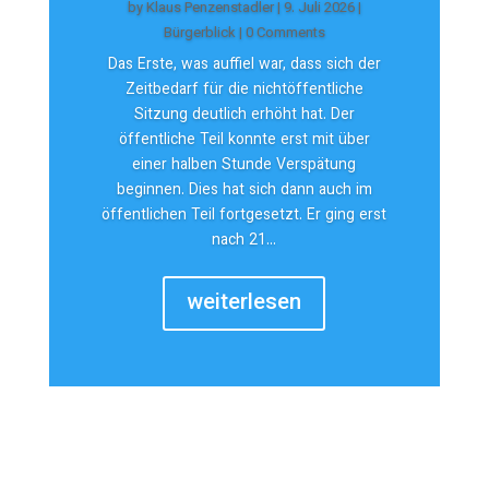
by
Klaus Penzenstadler
|
9. Juli 2026
|
Bürgerblick
| 0 Comments
Das Erste, was auffiel war, dass sich der
Zeitbedarf für die nichtöffentliche
Sitzung deutlich erhöht hat. Der
öffentliche Teil konnte erst mit über
einer halben Stunde Verspätung
beginnen. Dies hat sich dann auch im
öffentlichen Teil fortgesetzt. Er ging erst
nach 21...
weiterlesen